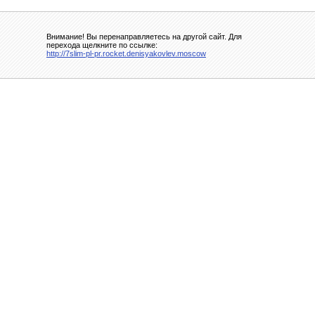
Внимание! Вы перенаправляетесь на другой сайт. Для
перехода щелкните по ссылке:
http://7slim-pl-pr.rocket.denisyakovlev.moscow