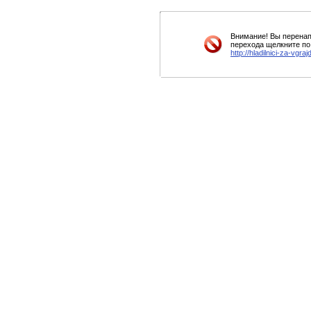
Внимание! Вы перенап
перехода щелкните по
http://hladilnici-za-vgra