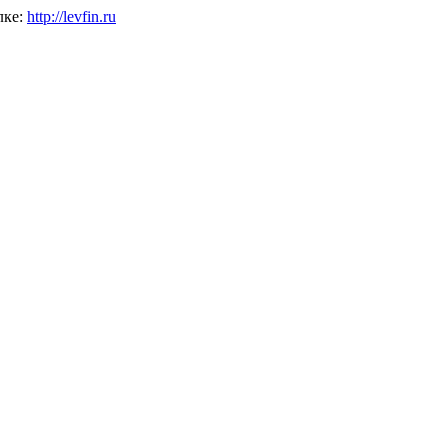
лке:
http://levfin.ru