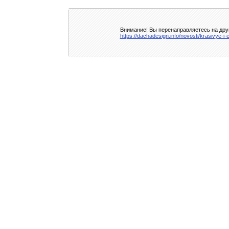
Внимание! Вы перенаправляетесь на друг
https://dachadesign.info/novosti/krasivye-i