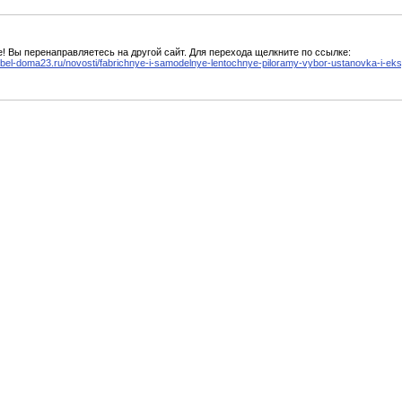
! Вы перенаправляетесь на другой сайт. Для перехода щелкните по ссылке:
ebel-doma23.ru/novosti/fabrichnye-i-samodelnye-lentochnye-piloramy-vybor-ustanovka-i-eks